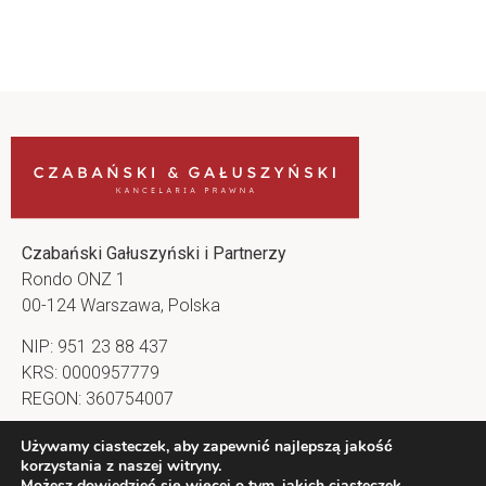
Czabański Gałuszyński i Partnerzy
Rondo ONZ 1
00-124 Warszawa, Polska
NIP: 951 23 88 437
KRS: 0000957779
REGON: 360754007
kancelaria@cg-lawfirm.pl
Używamy ciasteczek, aby zapewnić najlepszą jakość
korzystania z naszej witryny.
Nasz profil na LinkedIn
Możesz dowiedzieć się więcej o tym, jakich ciasteczek