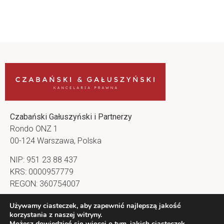
Czabański Gałuszyński i Partnerzy
Rondo ONZ 1
00-124 Warszawa, Polska
NIP: 951 23 88 437
KRS: 0000957779
REGON: 360754007
kancelaria@cg-lawfirm.pl
Używamy ciasteczek, aby zapewnić najlepszą jakość
korzystania z naszej witryny.
Nasz profil na LinkedIn
Możesz dowiedzieć się więcej o tym, jakich ciasteczek