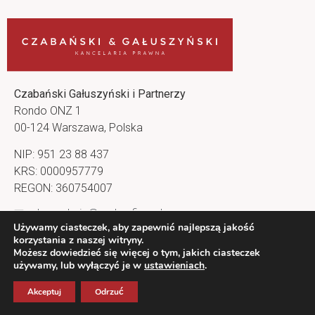
Czabański Gałuszyński i Partnerzy
Rondo ONZ 1
00-124 Warszawa, Polska
NIP: 951 23 88 437
KRS: 0000957779
REGON: 360754007
kancelaria@cg-lawfirm.pl
Używamy ciasteczek, aby zapewnić najlepszą jakość
Nasz profil na LinkedIn
korzystania z naszej witryny.
Możesz dowiedzieć się więcej o tym, jakich ciasteczek
używamy, lub wyłączyć je w
ustawieniach
.
Akceptuj
Odrzuć